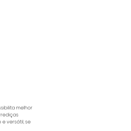
ibilita melhor 
rediças 
 versátil, se 