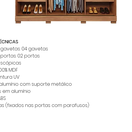
ÉCNICAS
gavetas: 04 gavetas
portas: 02 portas
escópicas
100% MDF
ntura UV
 alumínio com suporte metálico
s: em alumínio
ABS
as (fixados nas portas com parafusos)