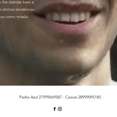
m lhe atender bem e
s últimas tendências
mos como missão
Pedra Azul 27999669587 - Caxixe 28999095185