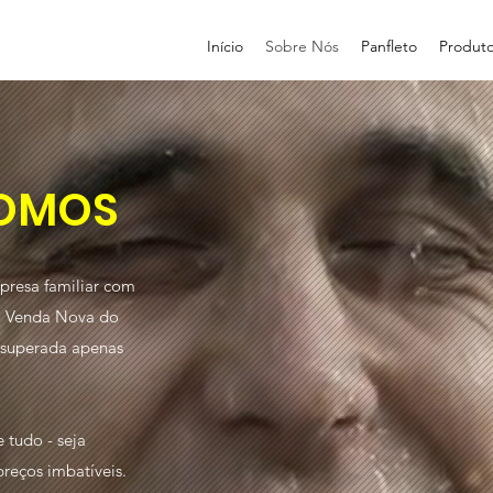
Início
Sobre Nós
Panfleto
Produt
OMOS
resa familiar com
em Venda Nova do
 superada apenas
 tudo - seja
preços imbatíveis.